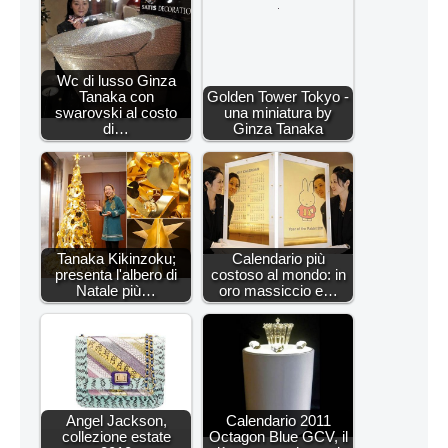
Wc di lusso Ginza
Tanaka con
Golden Tower Tokyo -
swarovski al costo
una miniatura by
di…
Ginza Tanaka
Tanaka Kikinzoku;
Calendario più
presenta l'albero di
costoso al mondo: in
Natale più…
oro massiccio e…
Angel Jackson,
Calendario 2011
collezione estate
Octagon Blue GCV, il