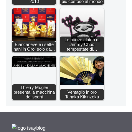
2010
più costoso al mondo
Le nuove clutch di
Biancaneve e i sette
Jimmy Choo
nani in Oro, solo da…
tempestate di…
Thierry Mugler
presenta la macchina
Ventaglio in oro
dei sogni
Tanaka Kikinzoku