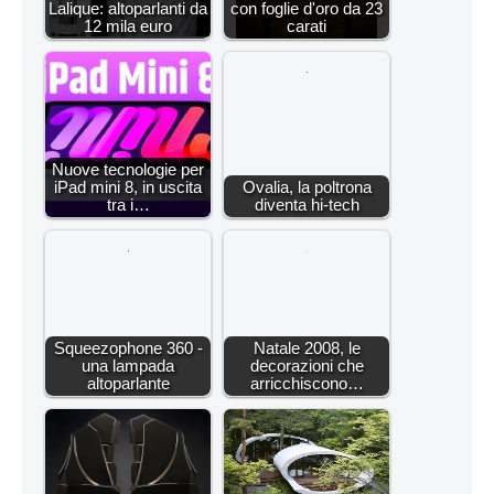
Lalique: altoparlanti da
con foglie d'oro da 23
12 mila euro
carati
Nuove tecnologie per
iPad mini 8, in uscita
Ovalia, la poltrona
tra i…
diventa hi-tech
Squeezophone 360 -
Natale 2008, le
una lampada
decorazioni che
altoparlante
arricchiscono…