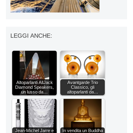
LEGGI ANCHE:
Altoparlanti AllJack
Avantgarde Trio
Diamond Speakers,
Classico, gli
un lusso da…
altoparlanti da…
Jean-Michel Jarre e
In vendita un Buddha