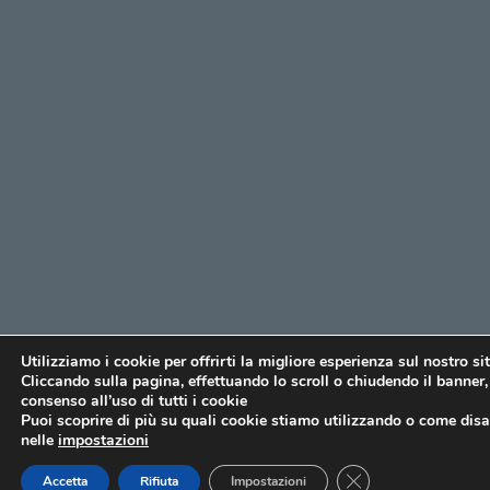
Utilizziamo i cookie per offrirti la migliore esperienza sul nostro si
Cliccando sulla pagina, effettuando lo scroll o chiudendo il banner, 
consenso all’uso di tutti i cookie
Puoi scoprire di più su quali cookie stiamo utilizzando o come disat
nelle
impostazioni
CLOSE GDPR COO
Accetta
Rifiuta
Impostazioni