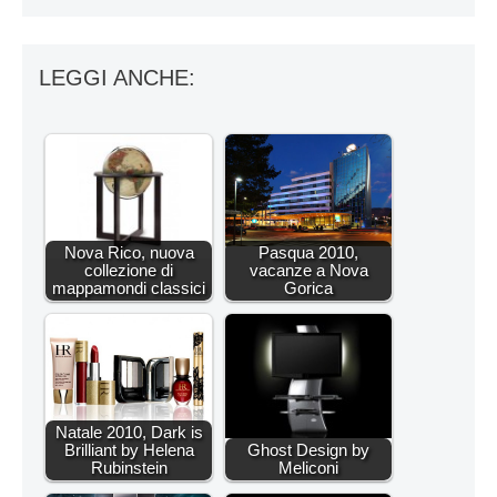
LEGGI ANCHE:
Nova Rico, nuova
Pasqua 2010,
collezione di
vacanze a Nova
mappamondi classici
Gorica
Natale 2010, Dark is
Brilliant by Helena
Ghost Design by
Rubinstein
Meliconi