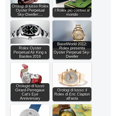
Orologi di lusso Rolex
Oyster Perpetual
I Rolex più costosi al
Sky-Dweller:…
mondo
BaselWorld 2012:
Rolex Oyster
Rolex presenta
Perpetual Air King a
Oyster Perpeual Sky-
Basilea 2016
Dweller
Orologio di lusso
Girard-Perregaux
Orologi di lusso: il
Cat's Eye
Rolex di Eric Clapton
Anniversary
all'asta