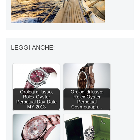
LEGGI ANCHE:
Orologi di lusso,
Orologi di lusso:
Rolex Oyster
Rolex Oyster
Perpetual Day-Date
Perpetual
MY 2013
Cosmograph…