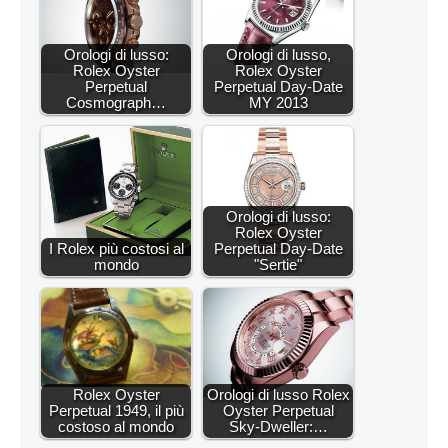
Orologi di lusso:
Orologi di lusso,
Rolex Oyster
Rolex Oyster
Perpetual
Perpetual Day-Date
Cosmograph…
MY 2013
Orologi di lusso:
Rolex Oyster
I Rolex più costosi al
Perpetual Day-Date
mondo
"Sertie"
Rolex Oyster
Orologi di lusso Rolex
Perpetual 1949, il più
Oyster Perpetual
costoso al mondo
Sky-Dweller:…