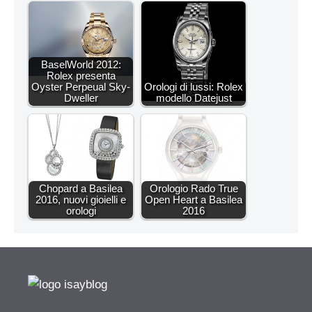
BaselWorld 2012:
Rolex presenta
Oyster Perpeual Sky-
Orologi di lussi: Rolex
Dweller
modello Datejust
Chopard a Basilea
Orologio Rado True
2016, nuovi gioielli e
Open Heart a Basilea
orologi
2016