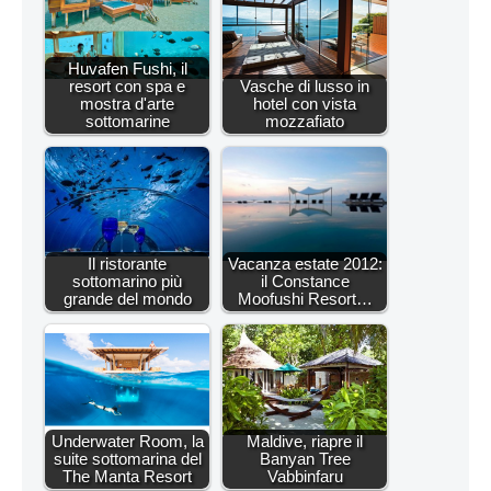
Huvafen Fushi, il
resort con spa e
Vasche di lusso in
mostra d'arte
hotel con vista
sottomarine
mozzafiato
Il ristorante
Vacanza estate 2012:
sottomarino più
il Constance
grande del mondo
Moofushi Resort…
Underwater Room, la
Maldive, riapre il
suite sottomarina del
Banyan Tree
The Manta Resort
Vabbinfaru