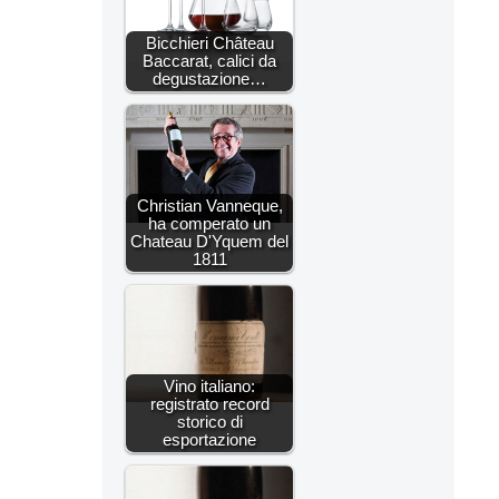
Bicchieri Château
Baccarat, calici da
degustazione…
Christian Vanneque,
ha comperato un
Chateau D'Yquem del
1811
Vino italiano:
registrato record
storico di
esportazione