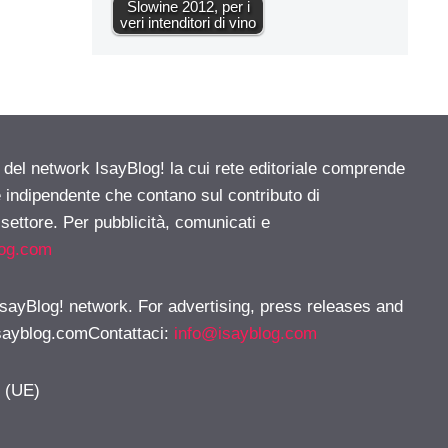
Slowine 2012, per i
veri intenditori di vino
e del network IsayBlog! la cui rete editoriale comprende
e indipendente che contano sul contributo di
 settore. Per pubblicità, comunicati e
log.com
 IsayBlog! network. For advertising, press releases and
sayblog.comContattaci
:
info@isayblog.com
y (UE)