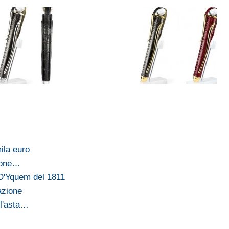
ila euro
zione…
D'Yquem del 1811
tazione
l'asta…