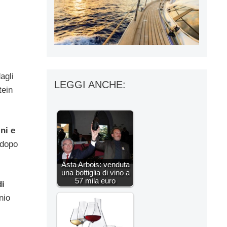
agli
LEGGI ANCHE:
tein
ni e
 dopo
Asta Arbois: venduta
una bottiglia di vino a
57 mila euro
di
nio