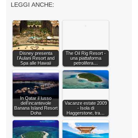
LEGGI ANCHE:
Disney presenta
The Oil Rig Resort -
l'Aulani Resort and
una piattaforma
Spa alle Hawaii
petrolifera…
In Qatar il lusso
dell'incantevole
Vacanze estate 2009
Banana Island Resort
- Isola di
Doha
Haggerstone, tra…