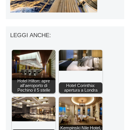
LEGGI ANCHE:
Hotel Hilton: apre
all'aeroporto di
Hotel Corinthia:
Pechino il 5 stelle
apertura a Londra
Kempinski Nile Hotel,