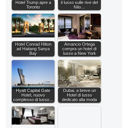
Hotel Trump apre a
il lusso sulle rive del
Toronto
Nilo…
Hotel Conrad Hilton
Amancio Ortega
ad Haitang Sanya
compra un hotel di
Bay
lusso a New York
Hyatt Capital Gate
Dubai, a breve un
Hotel, nuovo
Hotel di lusso
complesso di lusso…
dedicato alla moda