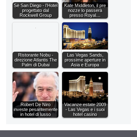
Sè San Diego - l'Hotel
Kate Middleton, il pre
progettato dal
nozze lo passerà
Rockwell Group
presso Royal…
Ristorante Nobu -
Las Vegas Sands,
direzione Atlantis The
prossime aperture in
Palm di Dubai
Asia e Europa
Robert De Niro
Vacanze estate 2009
investe pesantemente
- Las Vegas e i suoi
in hotel di lusso
hotel casino