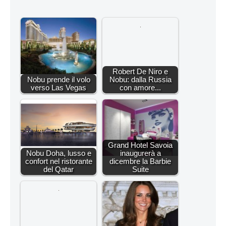
Robert De Niro e
Nobu prende il volo
Nobu: dalla Russia
verso Las Vegas
con amore...
Grand Hotel Savoia
Nobu Doha, lusso e
inaugurerà a
confort nel ristorante
dicembre la Barbie
del Qatar
Suite