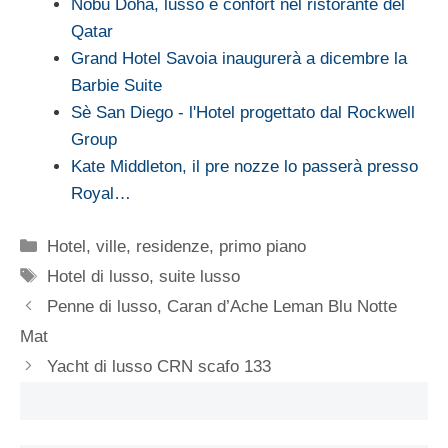
Nobu Doha, lusso e confort nel ristorante del
Qatar
Grand Hotel Savoia inaugurerà a dicembre la
Barbie Suite
Sè San Diego - l'Hotel progettato dal Rockwell
Group
Kate Middleton, il pre nozze lo passerà presso
Royal…
Categorie
Hotel, ville, residenze
,
primo piano
Tag
Hotel di lusso
,
suite lusso
Penne di lusso, Caran d’Ache Leman Blu Notte
Mat
Yacht di lusso CRN scafo 133