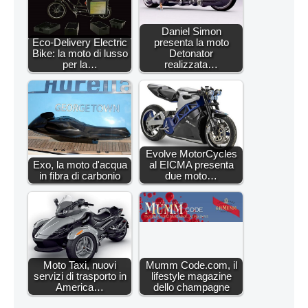
Daniel Simon
Eco-Delivery Electric
presenta la moto
Bike: la moto di lusso
Detonator
per la…
realizzata…
Evolve MotorCycles
Exo, la moto d'acqua
al EICMA presenta
in fibra di carbonio
due moto…
Moto Taxi, nuovi
Mumm Code.com, il
servizi di trasporto in
lifestyle magazine
America…
dello champagne