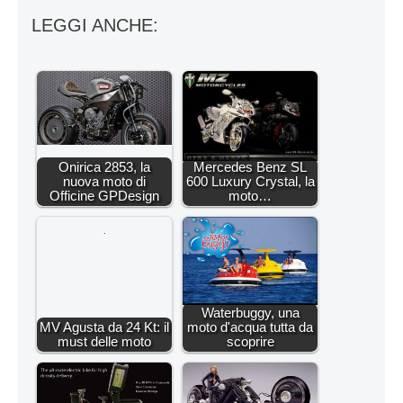
LEGGI ANCHE:
Onirica 2853, la
Mercedes Benz SL
nuova moto di
600 Luxury Crystal, la
Officine GPDesign
moto…
Waterbuggy, una
MV Agusta da 24 Kt: il
moto d'acqua tutta da
must delle moto
scoprire