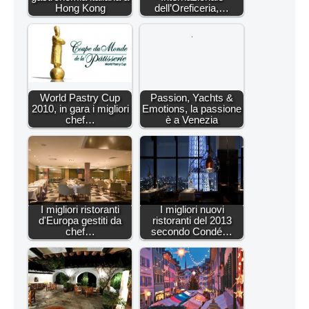
Hong Kong
dell’Oreficeria,…
World Pastry Cup
Passion, Yachts &
2010, in gara i migliori
Emotions, la passione
chef…
è a Venezia
I migliori ristoranti
I migliori nuovi
d'Europa gestiti da
ristoranti del 2013
chef…
secondo Condé…