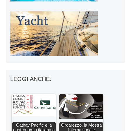
LEGGI ANCHE:
Cathay Pacific e la
Oroarezzo, la Mostra
gastronomia italiana a
Internazionale