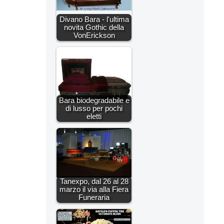
Divano Bara - l'ultima
novita Gothic della
VonErickson
Bara biodegradabile e
di lusso per pochi
eletti
Tanexpo, dal 26 al 28
marzo il via alla Fiera
Funeraria