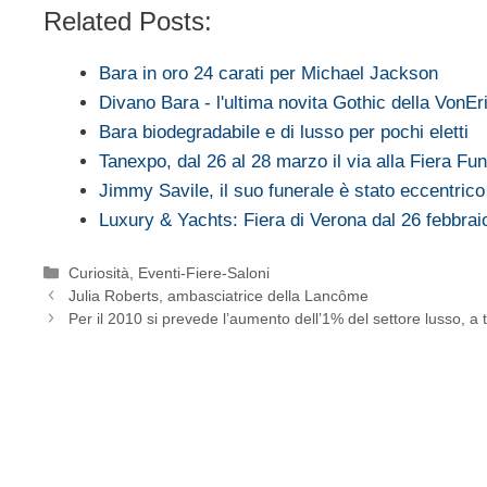
Related Posts:
Bara in oro 24 carati per Michael Jackson
Divano Bara - l'ultima novita Gothic della VonE
Bara biodegradabile e di lusso per pochi eletti
Tanexpo, dal 26 al 28 marzo il via alla Fiera Fun
Jimmy Savile, il suo funerale è stato eccentric
Luxury & Yachts: Fiera di Verona dal 26 febbra
Categorie
Curiosità
,
Eventi-Fiere-Saloni
Julia Roberts, ambasciatrice della Lancôme
Per il 2010 si prevede l’aumento dell’1% del settore lusso, a