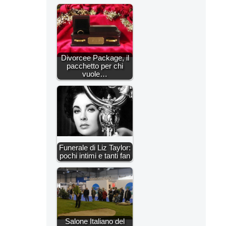
Divorcee Package, il
pacchetto per chi
vuole…
Funerale di Liz Taylor:
pochi intimi e tanti fan
Salone Italiano del