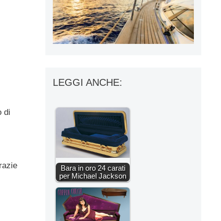
LEGGI ANCHE:
 di
razie
Bara in oro 24 carati
per Michael Jackson