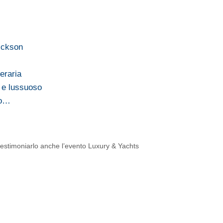
rickson
eraria
o e lussuoso
io…
 testimoniarlo anche l’evento Luxury & Yachts