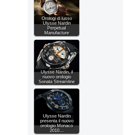
Orologi di lusso
Ulysse Nardin
Perpetual
Manufacture
Ulysse Nardin, il
nuovo orologio
Sonata Streamline
Ulysse Nardin
presenta il nuovo
orologio Monaco
2010…