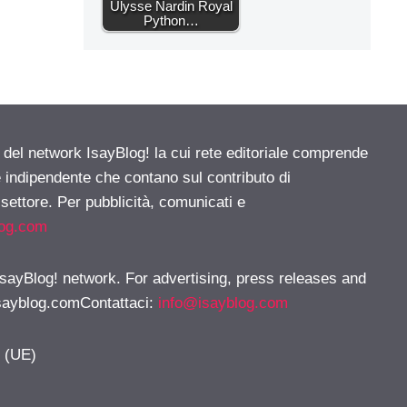
Ulysse Nardin Royal
Python…
e del network IsayBlog! la cui rete editoriale comprende
e indipendente che contano sul contributo di
 settore. Per pubblicità, comunicati e
log.com
 IsayBlog! network. For advertising, press releases and
sayblog.comContattaci
:
info@isayblog.com
y (UE)