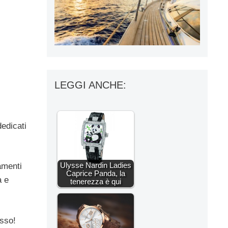
LEGGI ANCHE:
dedicati
Ulysse Nardin Ladies
amenti
Caprice Panda, la
a e
tenerezza è qui
usso!