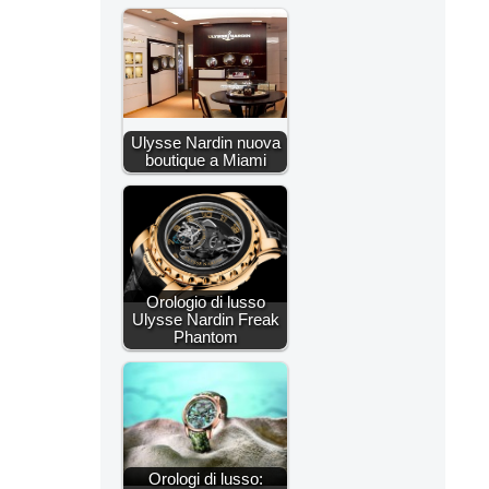
Ulysse Nardin nuova
boutique a Miami
Orologio di lusso
Ulysse Nardin Freak
Phantom
Orologi di lusso: