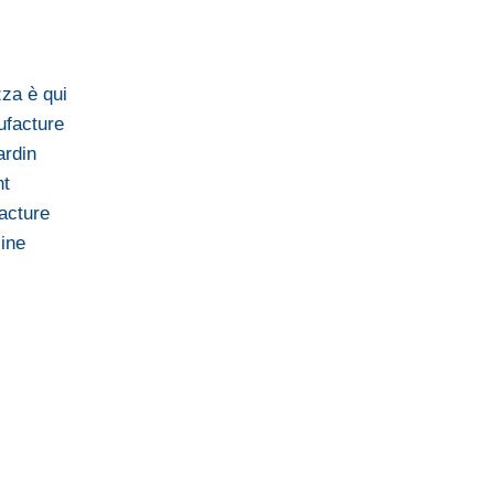
za è qui
ufacture
ardin
nt
acture
line