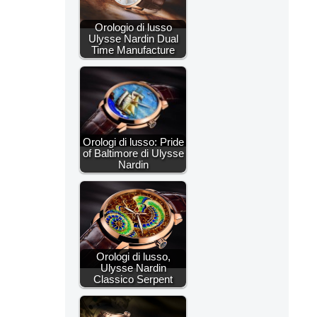
Orologio di lusso
Ulysse Nardin Dual
Time Manufacture
Orologi di lusso: Pride
of Baltimore di Ulysse
Nardin
Orologi di lusso,
Ulysse Nardin
Classico Serpent