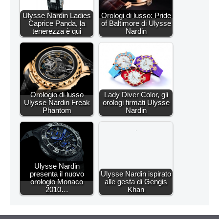
Ulysse Nardin Ladies
Orologi di lusso: Pride
Caprice Panda, la
of Baltimore di Ulysse
tenerezza è qui
Nardin
Orologio di lusso
Lady Diver Color, gli
Ulysse Nardin Freak
orologi firmati Ulysse
Phantom
Nardin
Ulysse Nardin
presenta il nuovo
Ulysse Nardin ispirato
orologio Monaco
alle gesta di Gengis
2010…
Khan