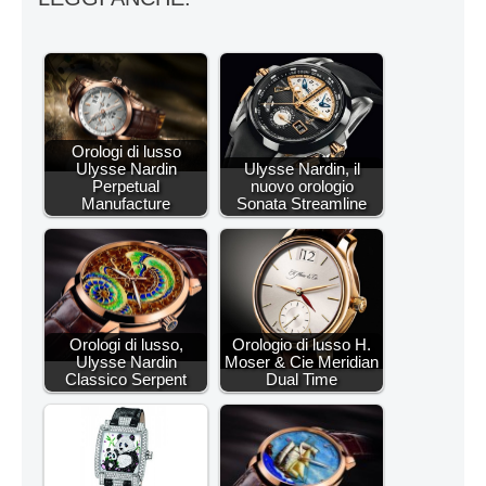
Orologi di lusso
Ulysse Nardin
Ulysse Nardin, il
Perpetual
nuovo orologio
Manufacture
Sonata Streamline
Orologi di lusso,
Orologio di lusso H.
Ulysse Nardin
Moser & Cie Meridian
Classico Serpent
Dual Time