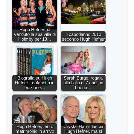
Hugh Hefner ha
venduto la sua villa di
Il capodanno 2010
Holmby per 18…
secondo Hugh Hefner
Biografia su Hugh
Sarah Burge, regala
Hefner - cofanetto in
alla figlia di 7 anni un
edizione…
buono…
Hugh Hefner, terzo
Crystal Harris lascia
matrimonio in arrivo
Hugh Hefner, ma si