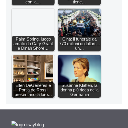
con la…
tiene…
Palm Spring, luogo
Cina: il funerale da
amato da Cary Grant
770 milioni di dollari ...
e Dinah Shore…
un…
Ellen DeGeneres e
Susanne Klatten, la
Portia de Rossi
donna più ricca della
presentano la loro…
Germania