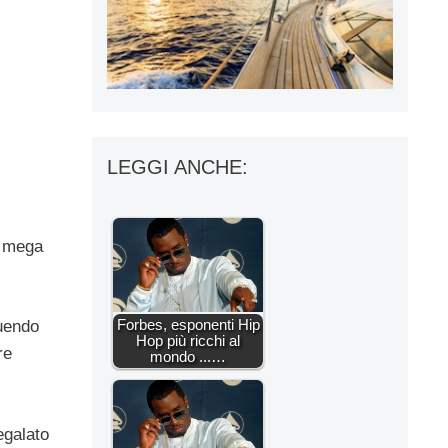
LEGGI ANCHE:
o mega
Forbes, esponenti Hip
uendo
Hop più ricchi al
re
mondo ...…
egalato