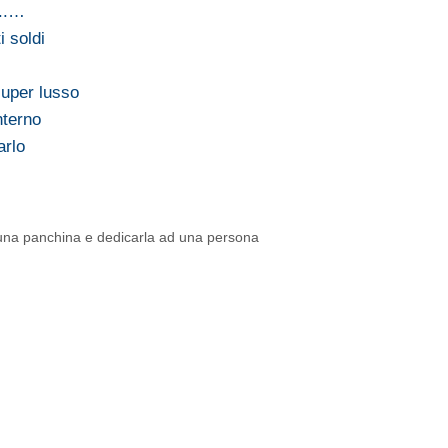
...…
i soldi
super lusso
nterno
arlo
 una panchina e dedicarla ad una persona