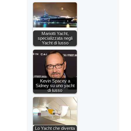
Mariotti Yacht,
specializzata negli
Yacht di lusso
Kevin Spacey a
Sidney su uno yacht
di lusso
Lo Yacht che diventa