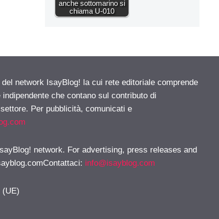
anche sottomarino si
chiama U-010
e del network IsayBlog! la cui rete editoriale comprende
e indipendente che contano sul contributo di
 settore. Per pubblicità, comunicati e
log.com
 IsayBlog! network. For advertising, press releases and
sayblog.comContattaci
:
info@isayblog.com
y (UE)