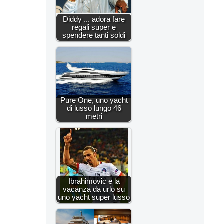
Diddy ... adora fare
regali super e
spendere tanti soldi
Pure One, uno yacht
di lusso lungo 46
metri
Ibrahimovic e la
vacanza da urlo su
uno yacht super lusso