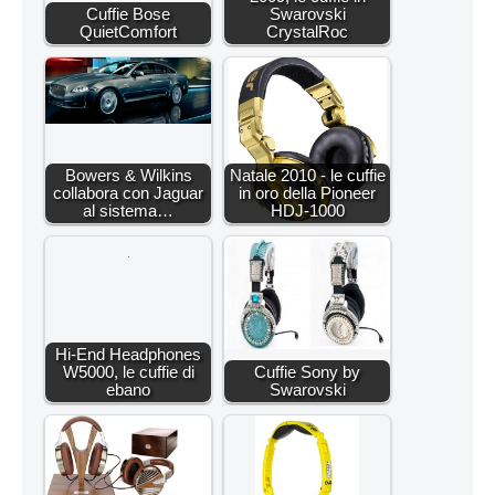
Cuffie Bose
Swarovski
QuietComfort
CrystalRoc
Bowers & Wilkins
Natale 2010 - le cuffie
collabora con Jaguar
in oro della Pioneer
al sistema…
HDJ-1000
Hi-End Headphones
W5000, le cuffie di
Cuffie Sony by
ebano
Swarovski