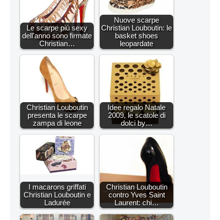
Nuove scarpe
Le scarpe più sexy
Christian Louboutin: le
dell'anno sono firmate
basket shoes
Christian…
leopardate
Christian Louboutin
Idee regalo Natale
presenta le scarpe
2009, le scatole di
zampa di leone
dolci by…
I macarons griffati
Christian Louboutin
Christian Louboutin e
contro Yves Saint
Ladurée
Laurent: chi…