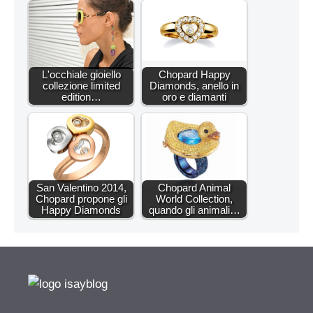
L'occhiale gioiello
Chopard Happy
collezione limited
Diamonds, anello in
edition…
oro e diamanti
San Valentino 2014,
Chopard Animal
Chopard propone gli
World Collection,
Happy Diamonds
quando gli animali…