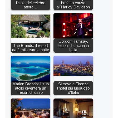
l'isola del celebre
ha fatto causa
attore…
all'Harley Davidson
Gordon Ramsay,
The Brando, il resort
lezioni di cucina in
da 4 mila euro a notte
Italia
Marlon Brando: il suo
Si trova a Firenze
atollo diventerà un
l'hotel più lussuoso
resort di lusso
d'Italia