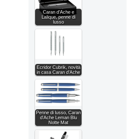
Caran d’Ache e
Lalique, penne di
lusso
Ecridor Cubrik, novità
in casa Caran d’Ache
Penne di lusso, Caran
d'Ache Leman Blu
Notte Mat