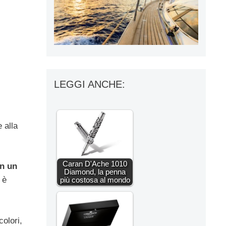
LEGGI ANCHE:
 alla
Caran D'Ache 1010
on un
Diamond, la penna
 è
più costosa al mondo
colori,