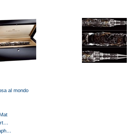
osa al mondo
 Mat
ort…
raph…