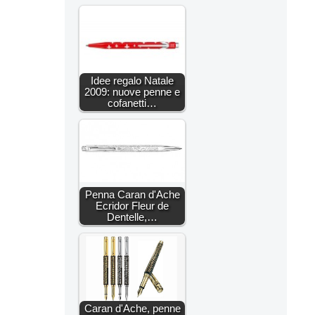
Idee regalo Natale
2009: nuove penne e
cofanetti…
Penna Caran d'Ache
Ecridor Fleur de
Dentelle,…
Caran d'Ache, penne