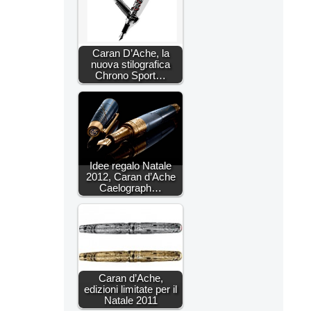
Caran D’Ache, la
nuova stilografica
Chrono Sport…
Idee regalo Natale
2012, Caran d’Ache
Caelograph…
Caran d’Ache,
edizioni limitate per il
Natale 2011