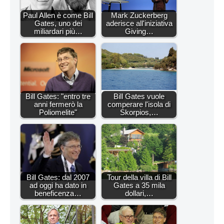
Paul Allen è come Bill
Mark Zuckerberg
Gates, uno dei
aderisce all'iniziativa
miliardari più…
Giving…
Bill Gates: "entro tre
Bill Gates vuole
anni fermerò la
comperare l'isola di
Poliomelite"
Skorpios,…
Bill Gates: dal 2007
Tour della villa di Bill
ad oggi ha dato in
Gates a 35 mila
beneficenza…
dollari,…