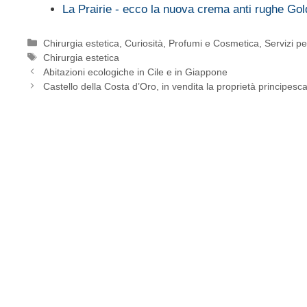
La Prairie - ecco la nuova crema anti rughe Go
Categorie
Chirurgia estetica
,
Curiosità
,
Profumi e Cosmetica
,
Servizi p
Tag
Chirurgia estetica
Abitazioni ecologiche in Cile e in Giappone
Castello della Costa d’Oro, in vendita la proprietà principesca