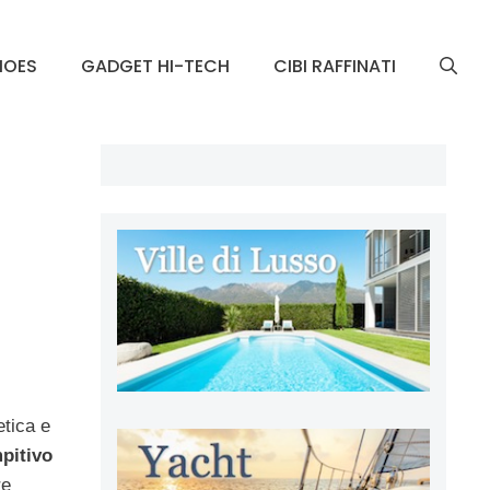
HOES
GADGET HI-TECH
CIBI RAFFINATI
etica e
pitivo
re