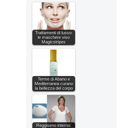
Trattamenti di lusso:
le maschere viso
Magicstripes
Terme di Abano e
Mediterranea curano
la bellezza del corpo
Reggiseno interno: