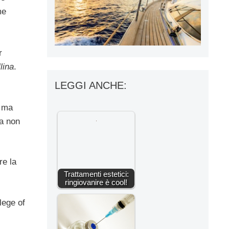
me
r
lina
.
LEGGI ANCHE:
a ma
fa non
re la
Trattamenti estetici:
ringiovanire è cool!
lege of