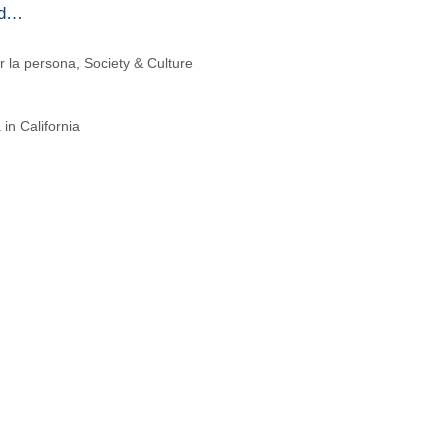
ld…
er la persona
,
Society & Culture
 in California