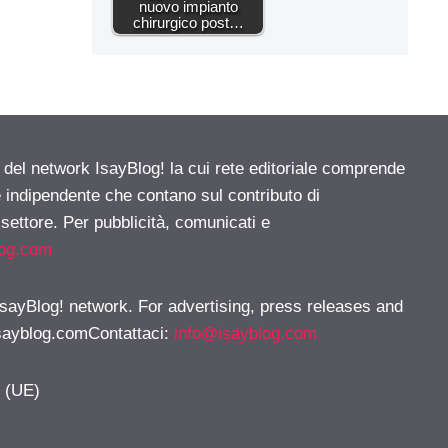
nuovo impianto
chirurgico post…
e del network IsayBlog! la cui rete editoriale comprende
e indipendente che contano sul contributo di
 settore. Per pubblicità, comunicati e
log.com
 IsayBlog! network. For advertising, press releases and
sayblog.comContattaci
:
info@isayblog.com
y (UE)