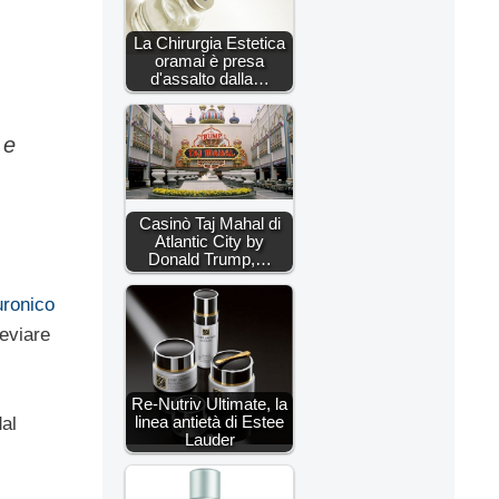
La Chirurgia Estetica
oramai è presa
d'assalto dalla…
 e
Casinò Taj Mahal di
Atlantic City by
Donald Trump,…
luronico
leviare
Re-Nutriv Ultimate, la
linea antietà di Estee
al
Lauder