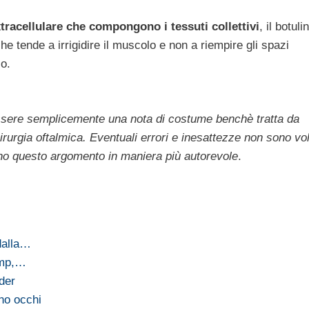
tracellulare che compongono i tessuti collettivi
, il botuli
he tende a irrigidire il muscolo e non a riempire gli spazi
co.
essere semplicemente una nota di costume benchè tratta da
irurgia oftalmica. Eventuali errori e inesattezze non sono vo
attino questo argomento in maniera più autorevole
.
dalla…
ump,…
uder
rno occhi