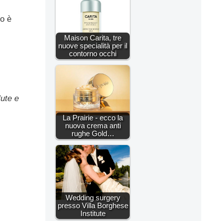
no è
Maison Carita, tre
nuove specialità per il
contorno occhi
lute e
La Prairie - ecco la
nuova crema anti
rughe Gold…
Wedding surgery
presso Villa Borghese
Institute