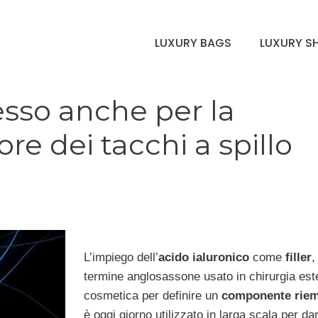
LUXURY BAGS
LUXURY S
esso anche per la
re dei tacchi a spillo
L’impiego dell’
acido ialuronico
come
filler
,
termine anglosassone usato in chirurgia est
cosmetica per definire un
componente riem
è oggi giorno utilizzato in larga scala per da