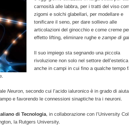
carnosità alle labbra, per i tratti del viso co
zigomi e solchi glabellari, per modellare e
tonificare il seno, per dare sollievo alle
articolazioni del ginocchio e come creme pe
effetto lifting, eliminare rughe e
zampe di gal
Il suo impiego sta segnando una piccola
rivoluzione non solo nel settore dell’estetic
anche in campi in cui fino a qualche tempo 
e.
nale
Neuron
, secondo cui l’acido ialuronico è in grado di aiuta
campo e favorendo le connessioni sinaptiche tra i neuroni.
Italiano di Tecnologia
, in collaborazione con l’University Col
ngton, la Rutgers University.