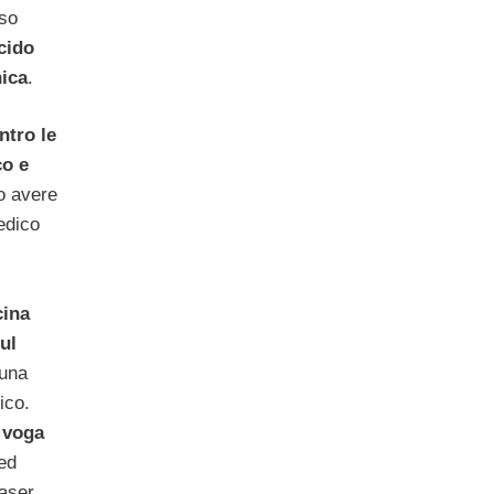
so
cido
nica
.
ntro le
co e
o avere
edico
cina
ul
 una
ico.
n voga
ed
laser