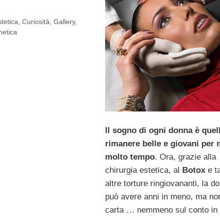
stetica
,
Curiosità
,
Gallery
,
metica
Il sogno di ogni donna è quel
rimanere belle e giovani per 
molto tempo
. Ora, grazie alla
chirurgia estetica, al
Botox
e t
altre torture ringiovananti, la d
può avere anni in meno, ma non
carta … nemmeno sul conto in