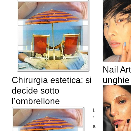
Nail Ar
Chirurgia estetica: si
unghie
decide sotto
l’ombrellone
L
’
a