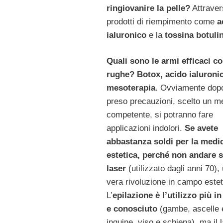
ringiovanire la pelle?
Attraver
prodotti di riempimento come
a
ialuronico
e la
tossina botuli
Quali sono le armi efficaci co
rughe?
Botox, acido ialuroni
mesoterapia
. Ovviamente dop
preso precauzioni, scelto un m
competente, si potranno fare
applicazioni indolori.
Se avete
abbastanza soldi per la medi
estetica, perché non andare s
laser
(utilizzato dagli anni 70),
vera rivoluzione in campo estet
L’
epilazione è l’utilizzo più i
e conosciuto
(gambe, ascelle 
inguine, viso e schiena), ma il 