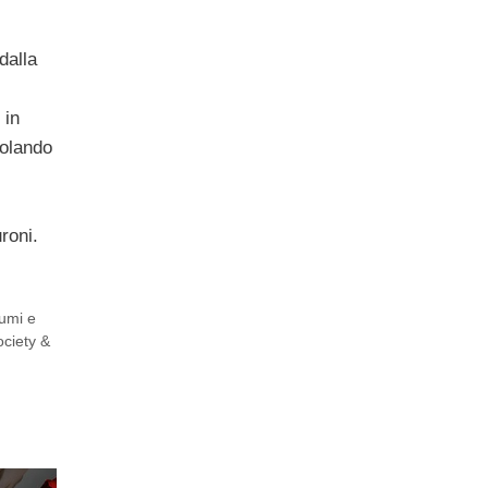
dalla
 in
golando
roni.
umi e
ociety &