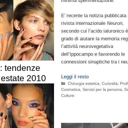
minima sperimentazione.
E’ recente la notizia pubblicata 
rivista internazionale
Neuron
,
secondo cui l’acido ialuronico è
grado di aiutare la memoria re
l’attività neurovegetativa
dell’Ippocampo e favorendo le
connessioni sinaptiche tra i neu
t: tendenze
 estate 2010
Leggi il resto
Categorie
Chirurgia estetica
,
Curiosità
,
Prof
Cosmetica
,
Servizi per la persona
,
S
Culture