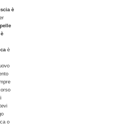
iscia è
er
pelle
 è
ica
è
uovo
ento
empre
corso
i
tevi
go
ica o