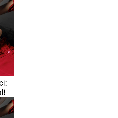
ci:
l!