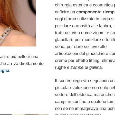
chirurgia estetica e cosmetica 
definire un
componente riempi
oggi giorno utilizzato in larga s
per dare carnosità alle labbra, p
tratti del viso come zigomi e so
glabellari, per modellare e tonifi
seno, per dare sollievo alle
articolazioni del ginocchio e c
ani e più belle è una
creme per effetto lifting, elimin
he arriva direttamente
rughe e
zampe di gallina
.
iglia
.
Il suo impiego sta segnando un
piccola rivoluzione non solo nel
settore dell’estetica ma anche 
campi in cui fino a qualche tem
non se ne immaginava una ben