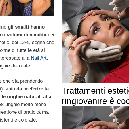
anno
gli smalti hanno
re i volumi di vendita
dei
metici del 13%, segno che
nne di tutte le età si
nteressate alla
Nail Art
,
unghie decorate.
e che sta prendendo
Trattamenti esteti
i) tanto
da preferire la
le unghie naturali alla
ringiovanire è coo
ne
: unghie molto meno
estione di praticità ma
istenti e colorate.