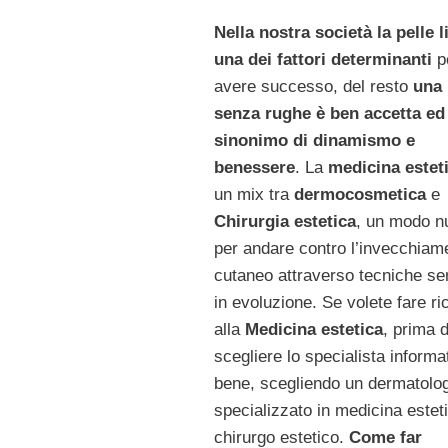
Nella nostra società la pelle l
una dei fattori determinanti
p
avere successo, del resto
una 
senza rughe è ben accetta ed
sinonimo di dinamismo e
benessere
. La
medicina estet
un mix tra
dermocosmetica
e
Chirurgia estetica
, un modo n
per andare contro l’invecchiam
cutaneo attraverso tecniche s
in evoluzione. Se volete fare ri
alla
Medicina estetica
, prima d
scegliere lo specialista informa
bene, scegliendo un dermatolo
specializzato in medicina estet
chirurgo estetico.
Come far