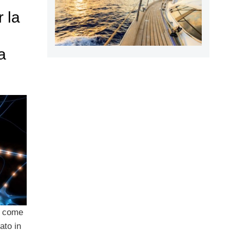
 la
a
come
ato in