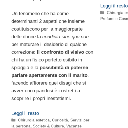
Leggi il resto
Categorie
Chirurgia e
Un fenomeno che ha come
Profumi e Cos
determinanti 2 aspetti che insieme
costituiscono per la maggiorparte
delle donne la
condicio sine qua non
per maturare il desiderio di qualche
correzione:
Il confronto di visivo
con
chi ha un fisico perfetto esibito in
spiaggia e la
possibilità di poterne
parlare apertamente con il marito
,
facendo affiorare quei disagi che si
avvertono quandosi è costretti a
scoprire i propri inestetismi.
Leggi il resto
Categorie
Chirurgia estetica
,
Curiosità
,
Servizi per
la persona
,
Society & Culture
,
Vacanze