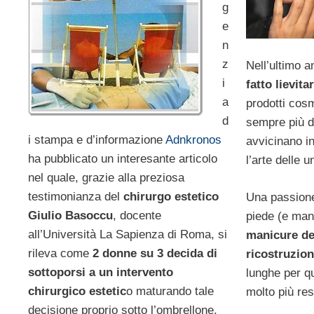
g
e
n
z
Nell’ultimo 
i
fatto lievita
a
prodotti cos
d
sempre più do
i stampa e d’informazione
Adnkronos
avvicinano i
ha pubblicato un interesante articolo
l’arte delle 
nel quale, grazie alla preziosa
testimonianza del
chirurgo estetico
Una passion
Giulio Basoccu
, docente
piede (e man
all’Università La Sapienza di Roma, si
manicure del
rileva come
2 donne su 3 decida di
ricostruzio
sottoporsi a un intervento
lunghe per qu
chirurgico estetic
o maturando tale
molto più res
decisione proprio sotto l’ombrellone.