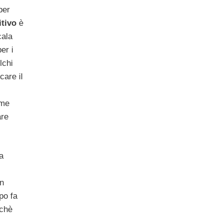
per
tivo
è
cala
er i
lchi
care il
ome
are
a
in
po fa
chè