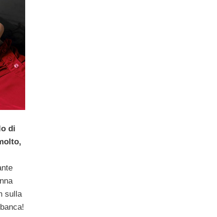
lo di
molto,
ante
onna
 sulla
 banca!