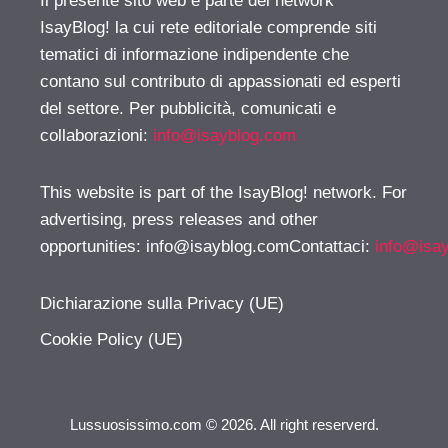
Il presente sito web è parte del network
IsayBlog! la cui rete editoriale comprende siti
tematici di informazione indipendente che
contano sul contributo di appassionati ed esperti
del settore. Per pubblicità, comunicati e
collaborazioni:
info@isayblog.com
This website is part of the IsayBlog! network. For
advertising, press releases and other
opportunities:
info@isayblog.comContattaci
:
info@isa
Dichiarazione sulla Privacy (UE)
Cookie Policy (UE)
Lussuosissimo.com © 2026. All right reserverd.