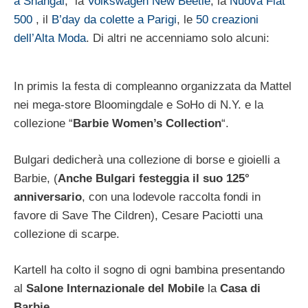
a Shangai
, la
Volkswagen New Beetle
, la
Nuova Fiat
500
, il
B’day da colette a Parigi
, le
50 creazioni
dell’Alta Moda
. Di altri ne accenniamo solo alcuni:
In primis la festa di compleanno organizzata da Mattel
nei mega-store Bloomingdale e SoHo di N.Y. e la
collezione “
Barbie Women’s Collection
“.
Bulgari dedicherà una collezione di borse e gioielli a
Barbie, (
Anche Bulgari festeggia il suo 125°
anniversario
, con una lodevole raccolta fondi in
favore di Save The Cildren), Cesare Paciotti una
collezione di scarpe.
Kartell ha colto il sogno di ogni bambina presentando
al
Salone Internazionale del Mobile
la
Casa di
Barbie
.