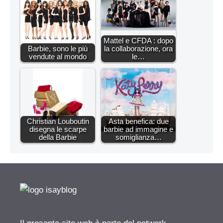
Mattel e CFDA : dopo
Barbie, sono le più
la collaborazione, ora
vendute al mondo
le…
Christian Louboutin
Asta benefica: due
disegna le scarpe
barbie ad immagine e
della Barbie
somiglianza…