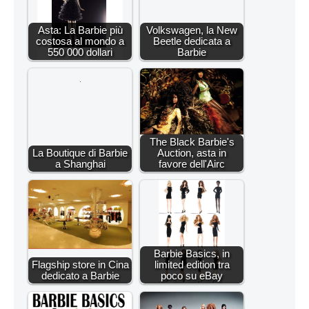
Asta: La Barbie più
Volkswagen, la New
costosa al mondo a
Beetle dedicata a
550 000 dollari
Barbie
The Black Barbie's
La Boutique di Barbie
Auction, asta in
a Shanghai
favore dell'Airc
Barbie Basics, in
Flagship store in Cina
limited edition tra
dedicato a Barbie
poco su eBay