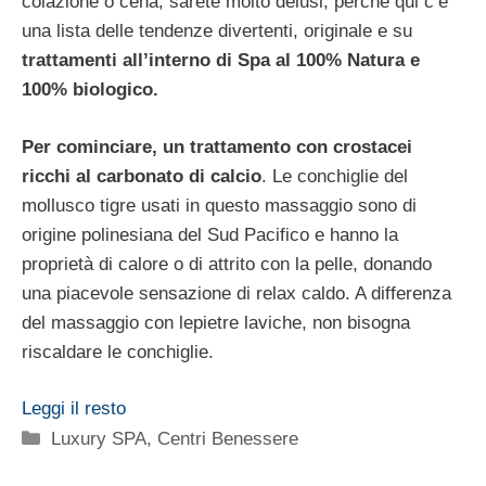
colazione o cena, sarete molto delusi, perché qui c’è
una lista delle tendenze divertenti, originale e su
trattamenti all’interno di Spa al 100% Natura e
100% biologico.
Per cominciare, un trattamento con crostacei
ricchi al carbonato di calcio
. Le conchiglie del
mollusco tigre usati in questo massaggio sono di
origine polinesiana del Sud Pacifico e hanno la
proprietà di calore o di attrito con la pelle, donando
una piacevole sensazione di relax caldo. A differenza
del massaggio con lepietre laviche, non bisogna
riscaldare le conchiglie.
Leggi il resto
Categorie
Luxury SPA, Centri Benessere