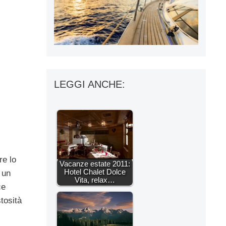
LEGGI ANCHE:
re lo
Vacanze estate 2011:
Hotel Chalet Dolce
 un
Vita, relax…
ce
stosità