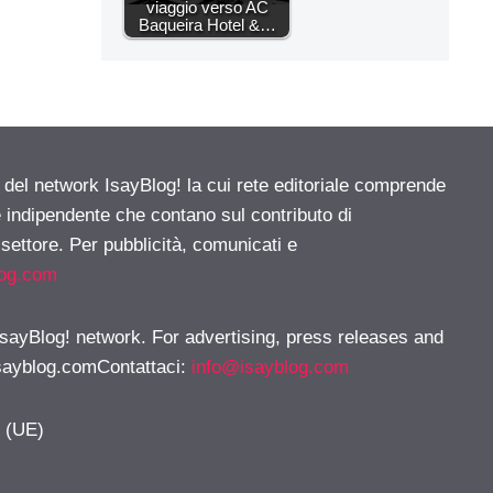
viaggio verso AC
Baqueira Hotel &…
e del network IsayBlog! la cui rete editoriale comprende
e indipendente che contano sul contributo di
 settore. Per pubblicità, comunicati e
log.com
 IsayBlog! network. For advertising, press releases and
sayblog.comContattaci
:
info@isayblog.com
y (UE)