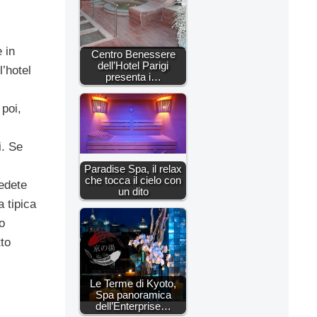
 in
Centro Benessere
dell’Hotel Parigi
l’hotel
presenta i…
 poi,
i. Se
Paradise Spa, il relax
che tocca il cielo con
iedete
un dito
a tipica
o
tto
Le Terme di Kyoto,
Spa panoramica
dell’Enterprise…