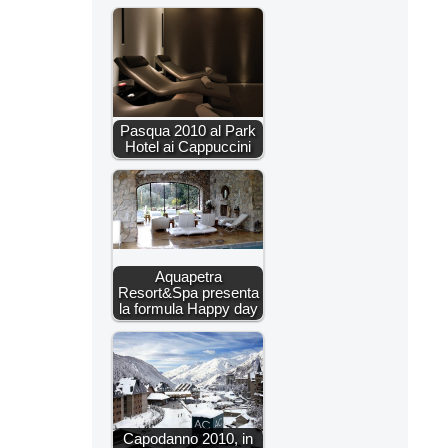
Pasqua 2010 al Park
Hotel ai Cappuccini
Aquapetra
Resort&Spa presenta
la formula Happy day
Capodanno 2010, in