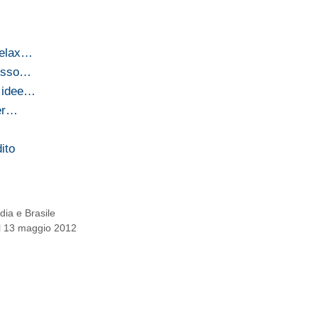
relax…
resso…
i idee…
per…
ito
dia e Brasile
 al 13 maggio 2012