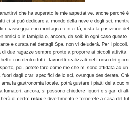
garantirvi che ha superato le mie aspettative, anche perché è
fatti ci si può dedicare al mondo della neve e degli sci, mentre
ici passeggiate in montagna o in città, vista la posizione del
on amici o in famiglia o, ancora, da soli: in ogni caso questo
gante e curata nei dettagli Spa, non vi deluderà. Per i piccoli,
di due ragazze sempre pronte a proporre ai piccoli attività
etto con dentro tutti i lavoretti realizzati nel corso dei giorn
asporto, poi, potete fare come me che mi sono affidata ad un
fuori dagli orari specifici dello sci, ovunque desiderate. Ch
 ama la gastronomia locale, potrà gustare i piatti della cucin
la fumatori, ancora, si possono chiedere liquori e sigari di alt
cherà di certo:
relax
e divertimento e tornerete a casa del tu