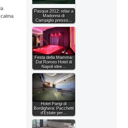
la
Pasqua 2012: relax a
Madonna di
 calma
Campiglio presso…
Festa della Mamma:
Dal Romeo Hotel di
Napoli idee…
Hotel Parigi di
Bordighera: Pacchetti
d'Estate per…