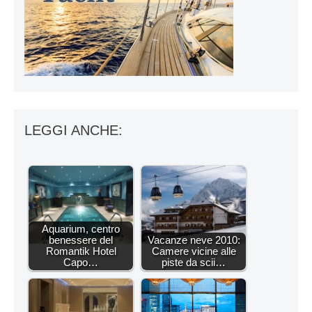
LEGGI ANCHE:
Aquarium, centro
benessere del
Vacanze neve 2010:
Romantik Hotel
Camere vicine alle
Capo…
piste da scii…