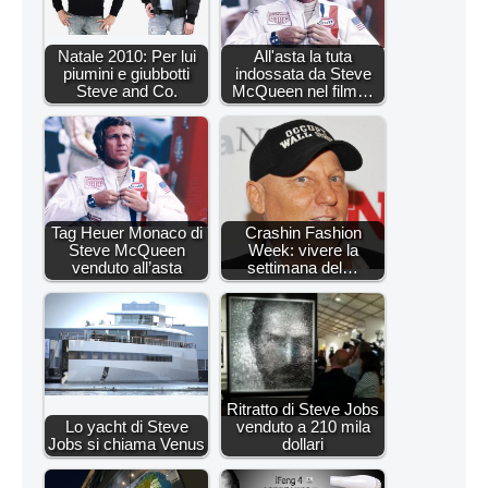
Natale 2010: Per lui
All'asta la tuta
piumini e giubbotti
indossata da Steve
Steve and Co.
McQueen nel film…
Tag Heuer Monaco di
Crashin Fashion
Steve McQueen
Week: vivere la
venduto all’asta
settimana del…
Ritratto di Steve Jobs
Lo yacht di Steve
venduto a 210 mila
Jobs si chiama Venus
dollari