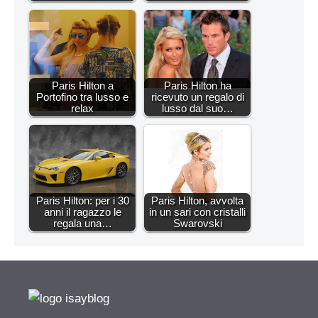
Paris Hilton a
Paris Hilton ha
Portofino tra lusso e
ricevuto un regalo di
relax
lusso dal suo…
Paris Hilton: per i 30
Paris Hilton, avvolta
anni il ragazzo le
in un sari con cristalli
regala una…
Swarovski