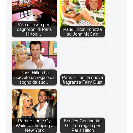
Villa di lusso per i
cagnolioni di Paris
Paris Hilton ironizza
Hilton,…
su John McCain
Paris Hilton ha
ricevuto un regalo da
Paris Hilton: la nuova
sogno da suo…
fragranza Fairy Dust
Paris Hilton e Cy
Bentley Continental
Waits ... shopping a
GT - un regalo per
New York
Paris Hilton