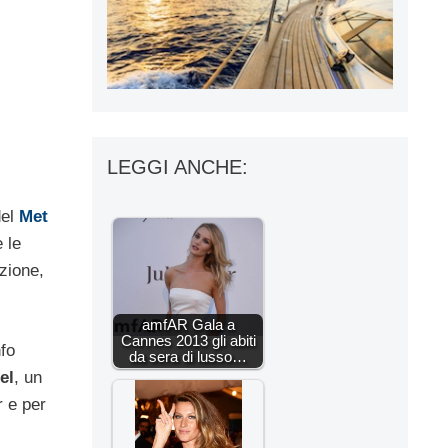
LEGGI ANCHE:
del
Met
 le
izione,
amfAR Gala a
Cannes 2013 gli abiti
nfo
da sera di lusso…
el
, un
r e per