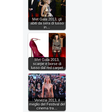
Met Gala 2013, gli
abiti da sera di lusso
in…
Met Gala 2013,
scarpe e borse di
lusso dal red carpet
Venezia 2013, il
meglio del Festival del
cinema tra…