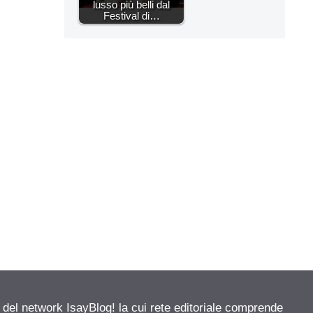
lusso più belli dal
Festival di…
e del network IsayBlog! la cui rete editoriale comprende