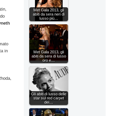
tin,
Met Gala 2013, gli
abiti da sera neri di
ndo
lusso più…
neth
rmato
ta in
Met Gala 2013, gli
abiti da sera di lusso
oro e…
Rhoda,
Gli abiti di lusso delle
star sul red carpet
dei…