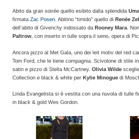
Abito da gran soirée quello esibito dalla splendida
Uma
firmata
Zac Posen
. Abitino “timido” quello di
Renée Ze
dell’abito di Givenchy indossato da
Rooney Mara
. Non
Paltrow
, con inserto in tulle sopra il seno, opera di Pic
Ancora pizzo al Met Gala, uno dei leit motiv del red c
Tom Ford, che le tiene compagnia. Scivolone di stile 
satin e pizzo di Stella McCartney.
Olivia Wilde
sceglie
Collection e black & white per
Kylie Minogue
di Mosch
Linda Evangelista si è vestita con una nuvola di tull
in black & gold Wes Gordon.