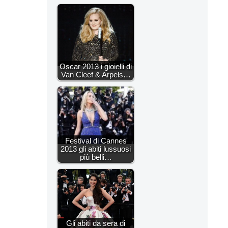
Oscar 2013 i gioielli di
Van Cleef & Arpels…
Festival di Cannes
2013 gli abiti lussuosi
più belli…
Gli abiti da sera di