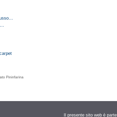
 lusso…
iù…
carpet
ato Pininfarina
Il presente sito web è part