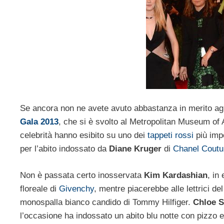
Se ancora non ne avete avuto abbastanza in merito agli
Gala 2013
, che si è svolto al Metropolitan Museum of A
celebrità hanno esibito su uno dei
tappeti rossi
più imp
per l’abito indossato da
Diane Kruger
di
Chanel Coutu
Non è passata certo inosservata
Kim Kardashian
, in
floreale di
Givenchy
, mentre piacerebbe alle lettrici de
monospalla bianco candido di Tommy Hilfiger.
Chloe S
l’occasione ha indossato un abito blu notte con pizzo 