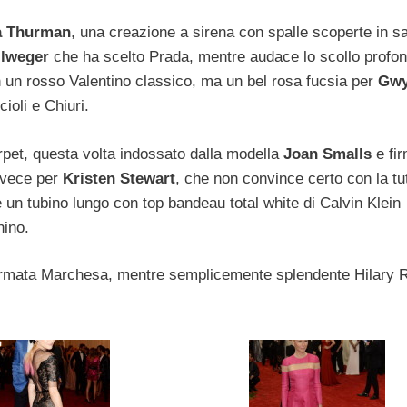
 Thurman
, una creazione a sirena con spalle scoperte in sa
llweger
che ha scelto Prada, mentre audace lo scollo profo
 un rosso Valentino classico, ma un bel rosa fucsia per
Gwy
cioli e Chiuri.
arpet, questa volta indossato dalla modella
Joan Smalls
e fi
invece per
Kristen Stewart
, che non convince certo con la tu
 un tubino lungo con top bandeau total white di Calvin Klein
ino.
e firmata Marchesa, mentre semplicemente splendente Hilary 