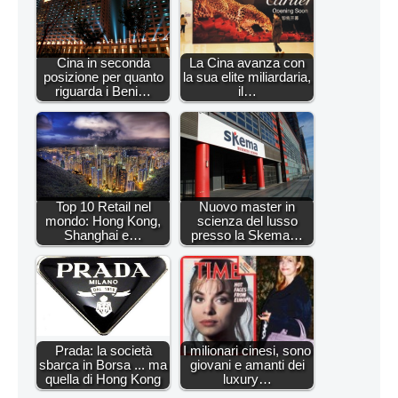
Cina in seconda
La Cina avanza con
posizione per quanto
la sua elite miliardaria,
riguarda i Beni…
il…
Top 10 Retail nel
Nuovo master in
mondo: Hong Kong,
scienza del lusso
Shanghai e…
presso la Skema…
Prada: la società
I milionari cinesi, sono
sbarca in Borsa ... ma
giovani e amanti dei
quella di Hong Kong
luxury…