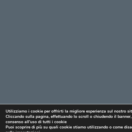
Utilizziamo i cookie per offrirti la migliore esperienza sul nostro si
Cliccando sulla pagina, effettuando lo scroll o chiudendo il banner, 
consenso all’uso di tutti i cookie
Puoi scoprire di più su quali cookie stiamo utilizzando o come disat