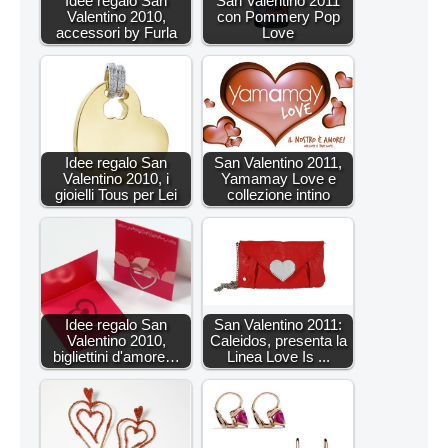
Idee regalo San
San Valentino 2011
Valentino 2010,
con Pommery Pop
accessori by Furla
Love
Idee regalo San
San Valentino 2011,
Valentino 2010, i
Yamamay Love e
gioielli Tous per Lei
collezione intino
Idee regalo San
San Valentino 2011:
Valentino 2010,
Caleidos, presenta la
bigliettini d'amore…
Linea Love Is ...