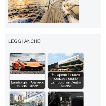
LEGGI ANCHE:
Ha aperto il nuovo
concessionario
Lamborghini Gallardo
Lamborghini Centro
Invidia Edition
Milano