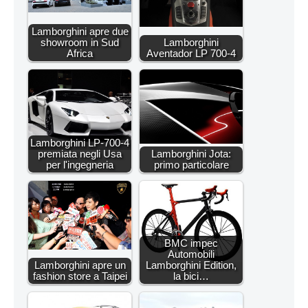
Lamborghini apre due
showroom in Sud
Lamborghini
Africa
Aventador LP 700-4
Lamborghini LP-700-4
premiata negli Usa
Lamborghini Jota:
per l'ingegneria
primo particolare
BMC impec
Automobili
Lamborghini apre un
Lamborghini Edition,
fashion store a Taipei
la bici…