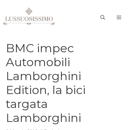
Vai
al
ME
contenuto
BMC impec
Automobili
Lamborghini
Edition, la bici
targata
Lamborghini