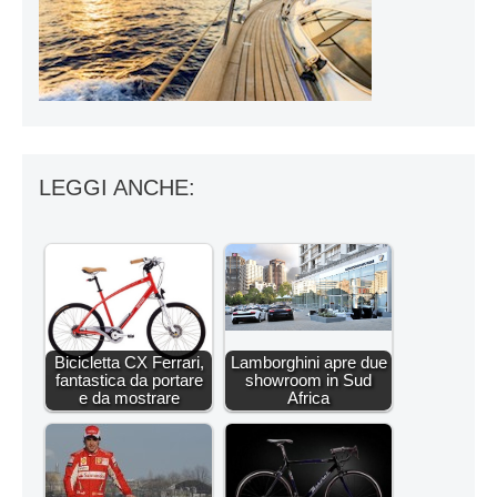
LEGGI ANCHE:
Bicicletta CX Ferrari,
Lamborghini apre due
fantastica da portare
showroom in Sud
e da mostrare
Africa