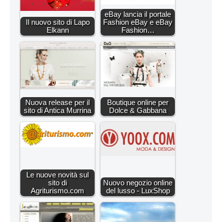
eBay lancia il portale
Il nuovo sito di Lapo
Fashion eBay e eBay
Elkann
Fashion…
Nuova release per il
Boutique online per
sito di Antica Murrina
Dolce & Gabbana
Le nuove novità sul
sito di
Nuovo negozio online
Agriturismo.com
del lusso - LuxShop