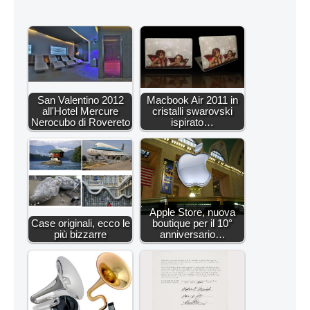
San Valentino 2012
Macbook Air 2011 in
all'Hotel Mercure
cristalli swarovski
Nerocubo di Rovereto
ispirato…
Apple Store, nuova
Case originali, ecco le
boutique per il 10°
più bizzarre
anniversario…