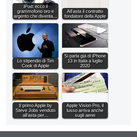
iPod: ecco il
grammofono oro e
All'asta il contratto
argento che diventa…
fondatore della Apple
Si parla già di iPhone
Lo stipendio di Tim
13 in Italia a luglio
Cook di Apple
2020
Il primo Apple by
Apple Vision Pro, il
Steve Jobs venduto
lusso arriva anche
all'asta per…
sugli aerei