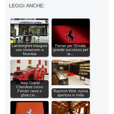
LEGGI ANCHE:
Lamborghini inaugura
Ferrari per l'Emilia:
uno showroom a
grande successo per
Mumbai
la…
Jeep Grand
Cherokee rosso
Ferrari: neve e
Raymon Weil, nuova
ghiaccio…
apertura in India