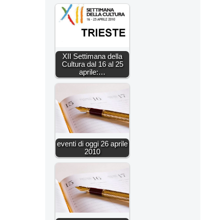
XII Settimana della
Cultura dal 16 al 25
aprile:…
eventi di oggi 26 aprile
2010