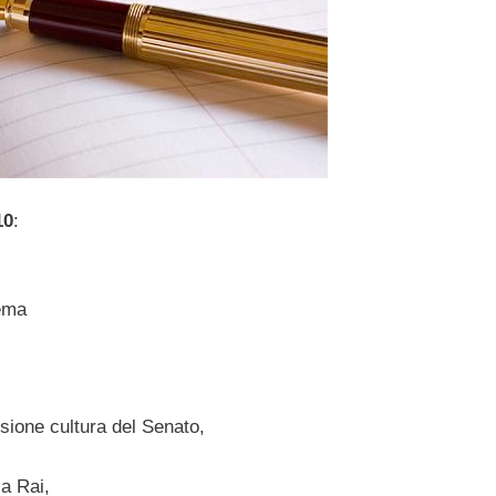
10
:
nema
sione cultura del Senato,
la Rai,