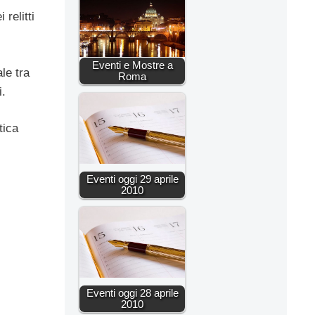
relitti
Eventi e Mostre a
le tra
Roma
i.
tica
Eventi oggi 29 aprile
2010
Eventi oggi 28 aprile
2010