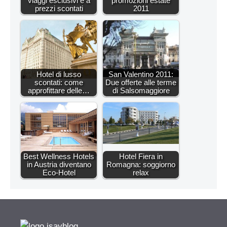
viaggi esclusivi e a
promozioni estate
prezzi scontati
2011
Hotel di lusso
San Valentino 2011:
scontati: come
Due offerte alle terme
approfittare delle…
di Salsomaggiore
Best Wellness Hotels
Hotel Fiera in
in Austria diventano
Romagna: soggiorno
Eco-Hotel
relax