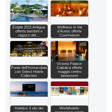
Estate 2011 Antigua:
Wellness in Val
offerta bambini e
d'Aosta: offerte
ragazzi del…
Courmaison
Victoria Palace:
Ponte dell'Immacolata
Cattolica offerte
con Select Hotels
maggio centro
Collection
benessere
Hotelyo: il sito dei
Worldhotels: