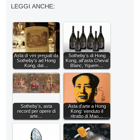
LEGGI ANCHE:
Asta di vini pregiati da
Sotheby's di Hong
Sotheby's ad Hong
Kong, all'asta Cheval
Kong, dal…
Blanc, Yquem…
Sotheby's, asta
Asta d'arte a Hong
record per opere di
Kong: venduto il
arte…
ritratto di Mao…