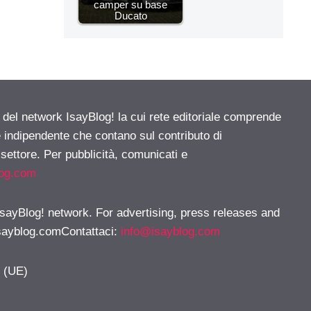
camper su base
Ducato
e del network IsayBlog! la cui rete editoriale comprende
e indipendente che contano sul contributo di
 settore. Per pubblicità, comunicati e
log.com
 IsayBlog! network. For advertising, press releases and
sayblog.comContattaci
:
info@isayblog.com
y (UE)