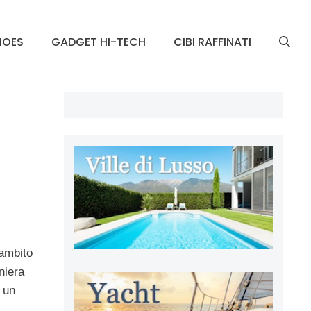
HOES
GADGET HI-TECH
CIBI RAFFINATI
 ambito
niera
e un