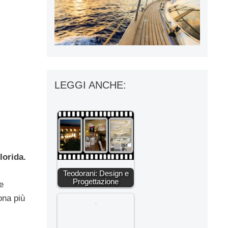
LEGGI ANCHE:
lorida.
Teodorani: Design e
Progettazione
e
ona più