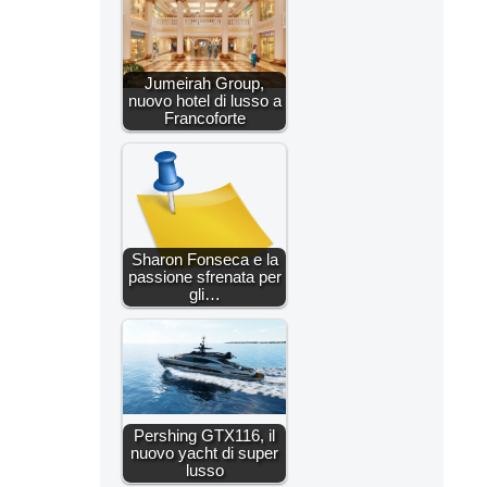
Jumeirah Group,
nuovo hotel di lusso a
Francoforte
Sharon Fonseca e la
passione sfrenata per
gli…
Pershing GTX116, il
nuovo yacht di super
lusso