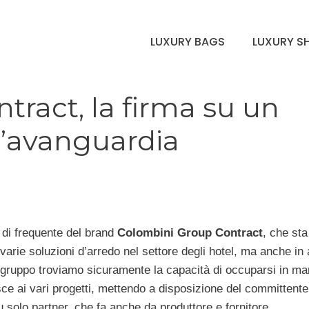
LUXURY BAGS
LUXURY S
ract, la firma su un
l’avanguardia
 di frequente del brand
Colombini Group Contract
, che sta
varie soluzioni d’arredo nel settore degli hotel, ma anche in
sto gruppo troviamo sicuramente la capacità di occuparsi in ma
isce ai vari progetti, mettendo a disposizione del committent
u solo partner, che fa anche da produttore e fornitore.