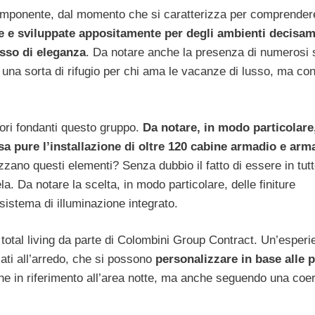
imponente, dal momento che si caratterizza per comprender
te e sviluppate appositamente per degli ambienti decisa
asso di eleganza
. Da notare anche la presenza di numerosi 
una sorta di rifugio per chi ama le vacanze di lusso, ma con
lori fondanti questo gruppo.
Da notare, in modo particolar
a pure l’installazione di oltre 120 cabine armadio e arma
zzano questi elementi? Senza dubbio il fatto di essere in tut
la. Da notare la scelta, in modo particolare, delle finiture
sistema di illuminazione integrato.
 total living da parte di Colombini Group Contract. Un’esper
ati all’arredo, che si possono
personalizzare in base alle 
g che in riferimento all’area notte, ma anche seguendo una co