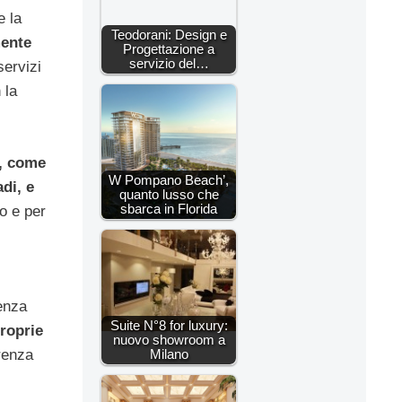
e la
Teodorani: Design e
mente
Progettazione a
servizio del…
servizi
 la
e, come
W Pompano Beach’,
di, e
quanto lusso che
sbarca in Florida
to e per
ienza
Suite N°8 for luxury:
proprie
nuovo showroom a
erenza
Milano