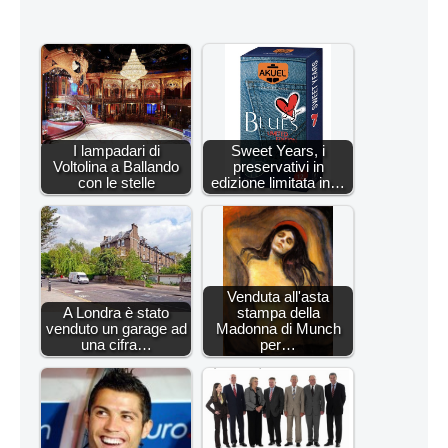
I lampadari di
Sweet Years, i
Voltolina a Ballando
preservativi in
con le stelle
edizione limitata in…
Venduta all'asta
A Londra è stato
stampa della
venduto un garage ad
Madonna di Munch
una cifra…
per…