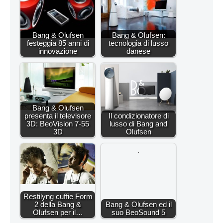
Bang & Olufsen
Bang & Olufsen:
festeggia 85 anni di
tecnologia di lusso
innovazione
danese
Bang & Olufsen
presenta il televisore
Il condizionatore di
3D: BeoVision 7-55
lusso di Bang and
3D
Olufsen
Restilyng cuffie Form
2 della Bang &
Bang & Olufsen ed il
Olufsen per il…
suo BeoSound 5