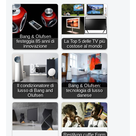
Bang & Olufsen
festeggia 85 anni di
La Top 5 delle TV più
innovazione
costose al mondo
Il condizionatore di
Bang & Olufsen:
lusso di Bang and
tecnologia di lusso
Olufsen
danese
Restilyng cuffie Form