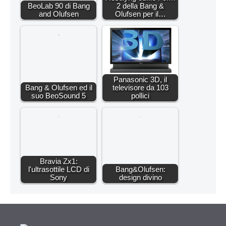
BeoLab 90 di Bang
2 della Bang &
and Olufsen
Olufsen per il…
Panasonic 3D, il
Bang & Olufsen ed il
televisore da 103
suo BeoSound 5
pollici
Bravia Zx1:
l'ultrasottile LCD di
Bang&Olufsen:
Sony
design divino