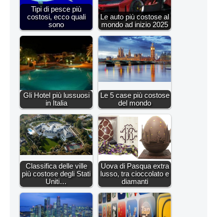
Tipi di pesce più
costosi, ecco quali
Le auto più costose al
sono
mondo ad inizio 2025
Gli Hotel più lussuosi
Le 5 case più costose
in Italia
del mondo
Classifica delle ville
Uova di Pasqua extra
più costose degli Stati
lusso, tra cioccolato e
Uniti…
diamanti