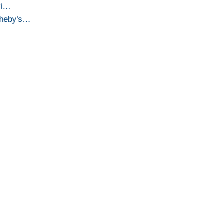
ari…
theby's…