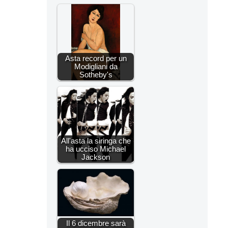
Asta record per un
Modigliani da
Sotheby's
All'asta la siringa che
ha ucciso Michael
Jackson
Il 6 dicembre sarà