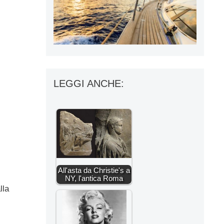
LEGGI ANCHE:
All'asta da Christie's a
NY, l'antica Roma
lla