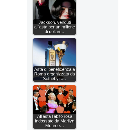
Jackson, venduti
all'asta per un milione
di dollari…
Asta di beneficenza a
Roma organizzata da
Sotheby's…
All'asta l'abito rosa
indossato da Marilyn
Monroe…