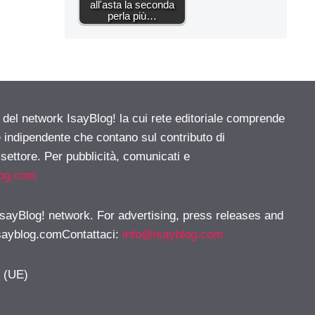
all'asta la seconda
perla più…
e del network IsayBlog! la cui rete editoriale comprende
e indipendente che contano sul contributo di
 settore. Per pubblicità, comunicati e
log.com
 IsayBlog! network. For advertising, press releases and
sayblog.comContattaci
:
info@isayblog.com
y (UE)