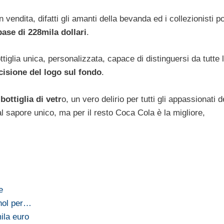
n vendita, difatti gli amanti della bevanda ed i collezionisti p
base di 228mila dollari
.
iglia unica, personalizzata, capace di distinguersi da tutte l
ncisione del logo sul fondo
.
bottiglia di vetr
o, un vero delirio per tutti gli appassionati d
l sapore unico, ma per il resto Coca Cola è la migliore,
e
hol per…
ila euro