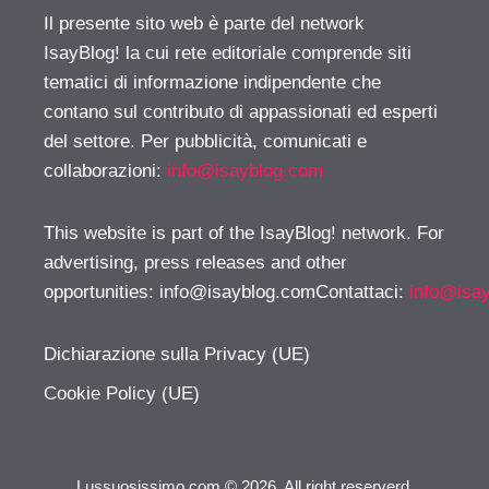
Il presente sito web è parte del network
IsayBlog! la cui rete editoriale comprende siti
tematici di informazione indipendente che
contano sul contributo di appassionati ed esperti
del settore. Per pubblicità, comunicati e
collaborazioni:
info@isayblog.com
This website is part of the IsayBlog! network. For
advertising, press releases and other
opportunities:
info@isayblog.comContattaci
:
info@isa
Dichiarazione sulla Privacy (UE)
Cookie Policy (UE)
Lussuosissimo.com © 2026. All right reserverd.