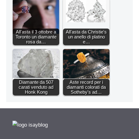
All'asta il 3 ottobre a
All'asta da Christie's
Toronto un diamante
un anello di platino
rosa da…
e…
Diamante da 507
Aste record per i
carati venduto ad
diamanti colorati da
Honk Kong
Sotheby's ad…