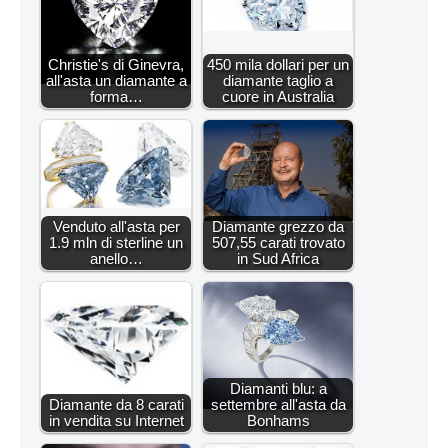
Christie's di Ginevra,
450 mila dollari per un
all'asta un diamante a
diamante taglio a
forma…
cuore in Australia
Venduto all'asta per
Diamante grezzo da
1.9 mln di sterline un
507,55 carati trovato
anello…
in Sud Africa
Diamanti blu: a
Diamante da 8 carati
settembre all'asta da
in vendita su Internet
Bonhams